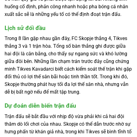
huống cố định, phản công nhanh hoặc pha bóng cá nhân
xuất sắc sẽ là những yếu tố có thể định đoạt trận đấu.
Lịch sử đối đầu
Trong 8 lần gặp nhau gần đây, FC Skopje thắng 4, Tikves
thắng 3 và 1 trận hòa. Tổng số bàn thắng ghi được giữa
hai đội là cân bằng, cho thấy sự ngang sức và khó lường
giữa đôi bên. Những lần chạm trán trước đây cũng chứng
minh Tikves Kavadarci biết cách kiểm soát thế trận khi gặp
đối thủ có lợi thế sân bãi hoặc tinh thần tốt. Trong khi đó,
Skopje thường phát huy tối đa lợi thế sân nhà, nhưng vẫn
dễ bị bất ngờ nếu để mất tập trung.
Dự đoán diễn biến trận đấu
Trận đấu sẽ bắt đầu với nhịp độ vừa phải khi cả hai đội
thăm dò lối chơi của nhau. Skopje có thể dẫn trước nhờ sự
hưng phấn từ khán giả nhà, trong khi Tikves sẽ bình tĩnh tổ