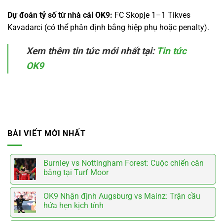
Dự đoán tỷ số từ nhà cái OK9:
FC Skopje 1–1 Tikves
Kavadarci (có thể phân định bằng hiệp phụ hoặc penalty).
Xem thêm tin tức mới nhất tại:
Tin tức
OK9
BÀI VIẾT MỚI NHẤT
Burnley vs Nottingham Forest: Cuộc chiến cân
bằng tại Turf Moor
OK9 Nhận định Augsburg vs Mainz: Trận cầu
hứa hẹn kịch tính