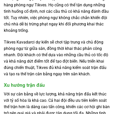
hàng phòng ngự Tikves. Họ cũng có thể tận dụng những
tình huống cố định, nơi các cầu thủ có khả năng đánh đầu
tốt. Tuy nhiên, việc phòng ngự không chắc chắn khiến đội
chủ nhà dễ bị trừng phạt ngay khi đối phương khai thác
khoảng trống.
Tikves Kavadarci dự kiến sẽ chơi tập trung và chủ động
phòng ngự từ giữa sân, đồng thời khai thác phản công
nhanh. Đội khách có thể dựa vào những cầu thủ có tốc độ
và khả năng dứt điểm tốt để tạo đột biến. Nếu triển khai
đúng chiến thuật, Tikves đủ khả năng kiểm soát trận đấu
và tạo ra thế trận cân bằng ngay trên sân khách.
Xu hướng trận đấu
Với sự cân bằng về lực lượng, khả năng trận đấu kết thúc
với tỷ số hòa là khá cao. Cả hai đội đều ưu tiên kiểm soát
thế trận hơn là dâng cao tấn công, khiến các cơ hội ghi bàn
trở nên quý giá và phải được tận dụng tối đa. Những tình