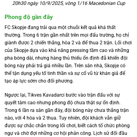
20h30 ngày 10/9/2025, vòng 1/16 Macedonian Cup
Phong độ gần đây
FC Skopje đang trải qua một chuỗi kết quả khá thất
thường. Trong 6 trận gần nhất trên mọi đấu trường, họ chỉ
giành được 2 chiến thắng, hòa 2 và để thua 2 trận. Lối chơi
của Skopje dựa vào khả năng pressing tầm cao và những
pha bóng dài, nhưng hàng thủ thiếu ổn định đã khiến đội
bóng này phải trả giá nhiều lần. Trên sân nhà, Skopje có
thể tận dụng yếu tố tinh thần và sự cổ vũ từ khán giả để
tạo áp lực sớm cho đối phương.
Ngược lại, Tikves Kavadarci bước vào trận đấu với sự
quyết tâm cao nhưng phong độ chưa thật sự ổn định.
Trong 6 lần ra sân gần đây, đội bóng này chưa thắng trận
nào, với 4 hòa và 2 thua. Tuy nhiên, đội khách vẫn giữ
được sự chắc chắn trong lối chơi, biết cách tổ chức phòng
ngự và chờ đợi những cơ hội phản công. Lịch sử đối đầu