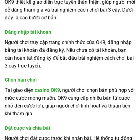
OK9 thiết kế giao diện trực tuyến thân thiện, giúp người mới
dễ dàng tham gia và trải nghiệm cách chơi bài 3 cây. Dưới
đây là các bước cơ bản:
Đăng nhập tài khoản
Người chơi truy cập trang chính thức của OK9, đăng nhập
bằng tài khoản đã đăng ký. Nếu chưa có tài khoản, bạn
cần hoàn tất đăng ký để bắt đầu trải nghiệm cách chơi bài
3 cây trực tuyến.
Chọn bàn chơi
Tại giao diện
casino OK9
, người chơi chọn bàn phù hợp với
mức cược mong muốn. OK9 cung cấp nhiều bàn từ cược
nhỏ đến cược lớn, giúp người chơi linh hoạt và thuận tiện
khi tham gia.
Đặt cược và chia bài
Người chơi đặt cược trước khi nhận bài. Hệ thống tự động