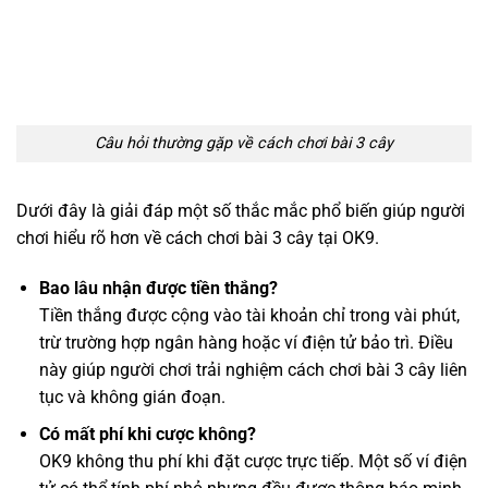
Câu hỏi thường gặp về cách chơi bài 3 cây
Dưới đây là giải đáp một số thắc mắc phổ biến giúp người
chơi hiểu rõ hơn về cách chơi bài 3 cây tại OK9.
Bao lâu nhận được tiền thắng?
Tiền thắng được cộng vào tài khoản chỉ trong vài phút,
trừ trường hợp ngân hàng hoặc ví điện tử bảo trì. Điều
này giúp người chơi trải nghiệm cách chơi bài 3 cây liên
tục và không gián đoạn.
Có mất phí khi cược không?
OK9 không thu phí khi đặt cược trực tiếp. Một số ví điện