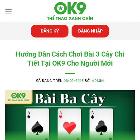
Chuyển
đến
nội
dung
ĐĂNG KÝ
ĐĂNG NHẬP
Hướng Dẫn Cách Chơi Bài 3 Cây Chi
Tiết Tại OK9 Cho Người Mới
ĐÃ ĐĂNG TRÊN
03/09/2025
BỞI
ADMIN