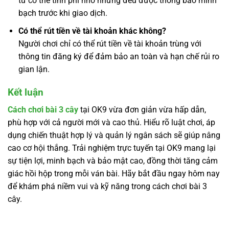
tử có thể tính phí nhỏ nhưng đều được thông báo minh
bạch trước khi giao dịch.
Có thể rút tiền về tài khoản khác không?
Người chơi chỉ có thể rút tiền về tài khoản trùng với
thông tin đăng ký để đảm bảo an toàn và hạn chế rủi ro
gian lận.
Kết luận
Cách chơi bài 3 cây
tại OK9 vừa đơn giản vừa hấp dẫn,
phù hợp với cả người mới và cao thủ. Hiểu rõ luật chơi, áp
dụng chiến thuật hợp lý và quản lý ngân sách sẽ giúp nâng
cao cơ hội thắng. Trải nghiệm trực tuyến tại OK9 mang lại
sự tiện lợi, minh bạch và bảo mật cao, đồng thời tăng cảm
giác hồi hộp trong mỗi ván bài. Hãy bắt đầu ngay hôm nay
để khám phá niềm vui và kỹ năng trong cách chơi bài 3
cây.