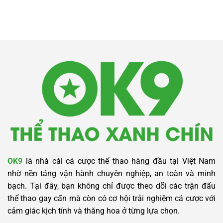
OK9
là nhà cái cá cược thể thao hàng đầu tại Việt Nam
nhờ nền tảng vận hành chuyên nghiệp, an toàn và minh
bạch. Tại đây, bạn không chỉ được theo dõi các trận đấu
thể thao gay cấn mà còn có cơ hội trải nghiệm cá cược với
cảm giác kịch tính và thăng hoa ở từng lựa chọn.