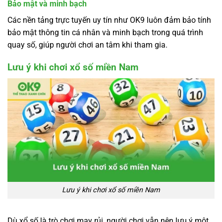
Bảo mật và minh bạch
Các nền tảng trực tuyến uy tín như OK9 luôn đảm bảo tính
bảo mật thông tin cá nhân và minh bạch trong quá trình
quay số, giúp người chơi an tâm khi tham gia.
Lưu ý khi chơi xổ số miền Nam
Lưu ý khi chơi xổ số miền Nam
Dù xổ số là trò chơi may rủi, người chơi vẫn nên lưu ý một