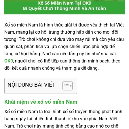
Xổ số miền Nam là hình thức giải trí được yêu thích tại Việt
Nam, mang lại cơ hội trúng thưởng hấp dẫn cho mọi đối
tượng. Trò chơi không chỉ dựa vào may rủi mà còn yêu cầu
quan sát, phân tích và lựa chọn chiến lược phù hợp để
tăng cơ hội thắng. Nhờ các nền tảng uy tín như nhà cái
OK9
, người chơi có thể tiếp cận thông tin minh bạch, theo
dõi kết quả nhanh chóng và tham gia dễ dàng.
NỘI DUNG BÀI VIẾT
Khái niệm về xổ số miền Nam
Xổ số miền Nam là loại hình xổ số truyền thống phát hành
hàng ngày tại nhiều tỉnh thành ở khu vực phía Nam Việt
Nam. Trò chơi này mang tính công bằng cao nhờ cơ chế