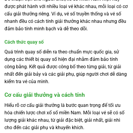
được phát hành với nhiều loại vé khác nhau, mỗi loại có cơ
cấu giải thưởng riêng. Ví dụ, vé số truyền thống và vé số
nhanh đều có cách tính giải thưởng khác nhau nhưng đều
đảm bảo tính minh bạch và dễ theo dõi.
Cách thức quay số
Quá trình quay số diễn ra theo chuẩn mực quốc gia, sử
dụng các thiết bị quay số hiện đại nhằm đảm bảo tính
công bằng. Kết quả được công bố theo từng giải, từ giải
nhất đến giải bảy và các giải phụ, giúp người chơi dễ dàng
kiểm tra vé của mình.
Cơ cấu giải thưởng và cách tính
Hiểu rõ cơ cấu giải thưởng là bước quan trọng để tối ưu
hóa chiến lược chơi xổ số miền Nam. Mỗi loại vé sẽ có số
lượng giải khác nhau, từ giải đặc biệt, giải nhất, giải nhì
cho đến các giải phụ và khuyến khích.