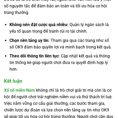
số nguyên tắc để đảm bảo an toàn và tối ưu hóa cơ hội
trúng thưởng.
Không nên đặt cược quá nhiều:
Quản lý ngân sách là
yếu tố quan trọng để tránh rủi ro tài chính.
Chọn nền tảng uy tín:
Tham gia qua các trang như xổ
số OK9 đảm bảo quyền lợi và minh bạch trong kết quả.
Theo dõi thông tin liên tục:
Cập nhật kết quả và thông
tin thống kê giúp người chơi đưa ra quyết định hợp lý
hơn.
Kết luận
Xổ số miền Nam
không chỉ là trò chơi giải trí mà còn là cơ
hội để người chơi trải nghiệm niềm vui và thử thách trí tuệ.
Việc nắm vững cơ cấu giải thưởng, các bước tham gia,
chiến lược dự đoán và lựa chọn nền tảng uy tín như OK9
sẽ giúp tối ưu hóa cơ hội trúng thưởng. Người chơi cần duy